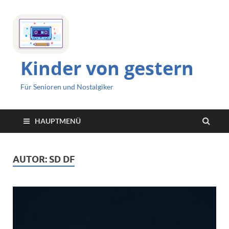
Kinder von gestern
Für Senioren und Nostalgiker
HAUPTMENÜ
AUTOR:
SD DF